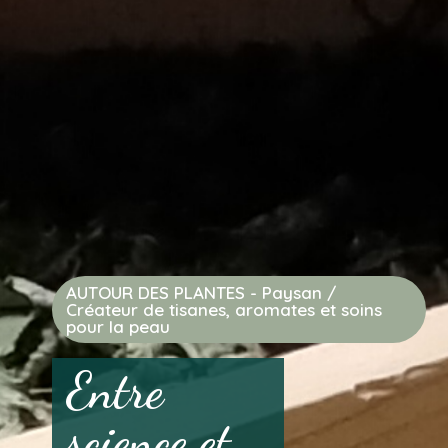
AUTOUR DES PLANTES - Paysan /
Créateur de tisanes, aromates et soins
pour la peau
Entre
science et