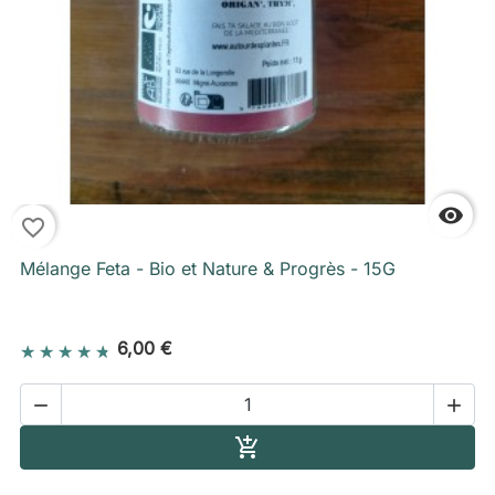

favorite_border
Mélange Feta - Bio et Nature & Progrès - 15G
6,00 €


Ajouter au panier
