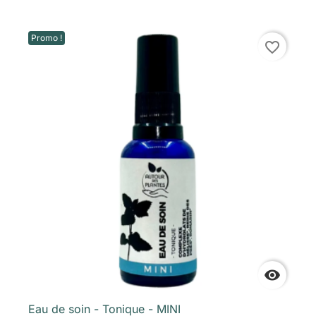
Promo !
favorite_border

Eau de soin - Tonique - MINI