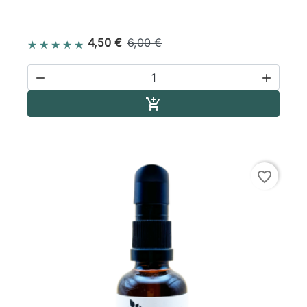
4,50 €
6,00 €


Ajouter au panier

favorite_border