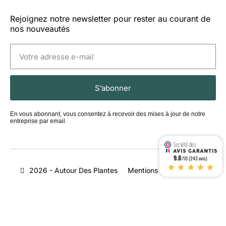
Rejoignez notre newsletter pour rester au courant de
nos nouveautés
S’abonner
En vous abonnant, vous consentez à recevoir des mises à jour de notre
entreprise par email.
9.8
/10 (243 avis)
★★★★★
2026 - Autour Des Plantes
Mentions légales
CGV
Livraison
Magasins