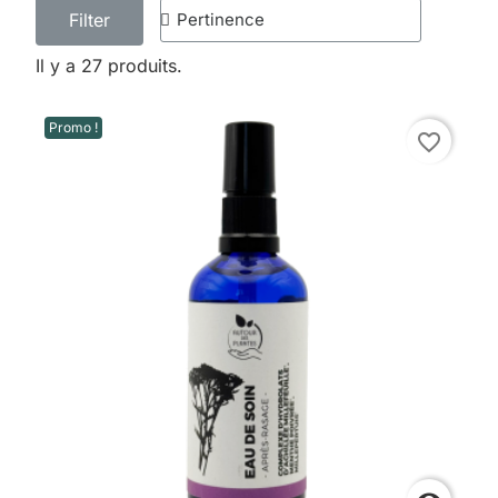
Filter
Il y a 27 produits.
Promo !
favorite_border