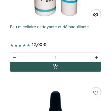

Eau micellaire nettoyante et démaquillante
12,00 €


Ajouter au panier

favorite_border