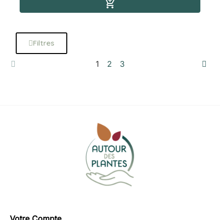
Ajouter au panier

Filtres
1
2
3
Votre Compte