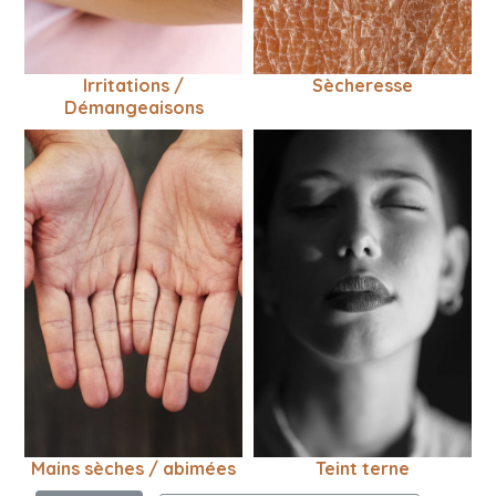
Irritations /
Sècheresse
Démangeaisons
Mains sèches / abimées
Teint terne