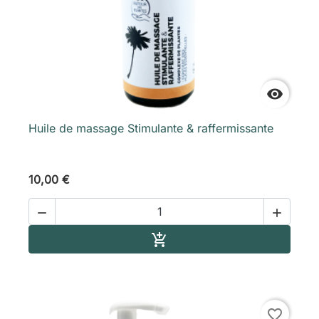

Huile de massage Stimulante & raffermissante
10,00 €


Ajouter au panier

favorite_border