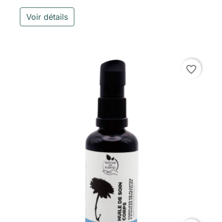
Voir détails
favorite_border