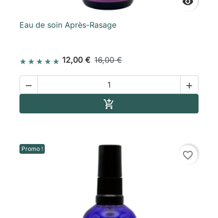

Eau de soin Après-Rasage
12,00 €
16,00 €


Ajouter au panier

Promo !
favorite_border