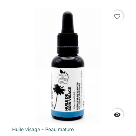
favorite_border

Huile visage - Peau mature