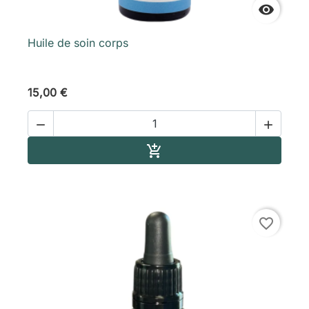

Huile de soin corps
15,00 €


Ajouter au panier

favorite_border