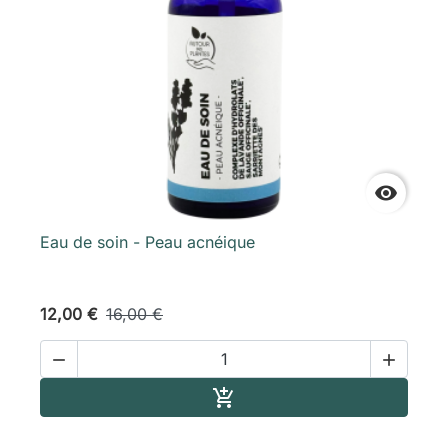

Eau de soin - Peau acnéique
12,00 €
16,00 €


Ajouter au panier
