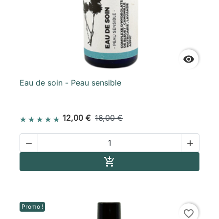

Eau de soin - Peau sensible
12,00 €
16,00 €


Ajouter au panier

Promo !
favorite_border