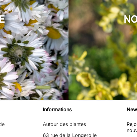
E
NO
Informations
News
de
Autour des plantes
Rejo
nouv
63 rue de la Longerolle