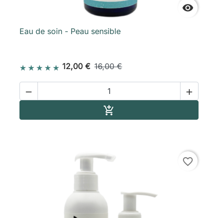

Eau de soin - Peau sensible
12,00 €
16,00 €


Ajouter au panier

favorite_border