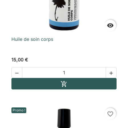

Huile de soin corps
15,00 €


Ajouter au panier

Promo !
favorite_border