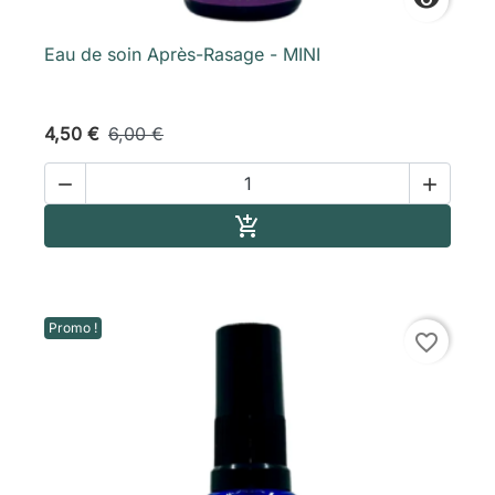

Eau de soin Après-Rasage - MINI
4,50 €
6,00 €


Ajouter au panier

Promo !
favorite_border