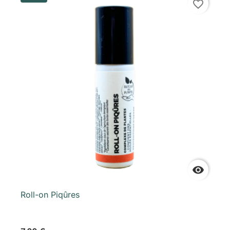
favorite_border

Roll-on Piqûres