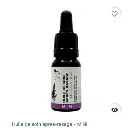
favorite_border

Huile de soin après-rasage - MINI