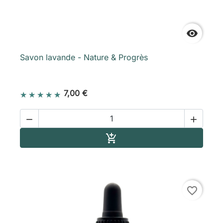

Savon lavande - Nature & Progrès
7,00 €


Ajouter au panier

favorite_border