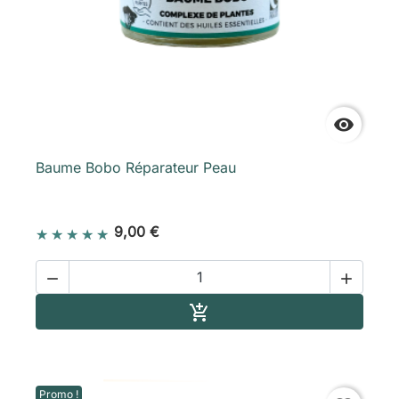

Baume Bobo Réparateur Peau
9,00 €


Ajouter au panier

Promo !