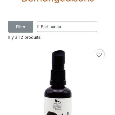
Filter
Il y a 12 produits.
favorite_border