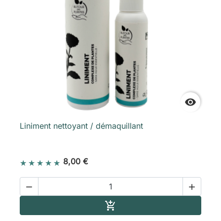

Liniment nettoyant / démaquillant
8,00 €


Ajouter au panier
