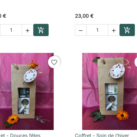
0 €
23,00 €





Ajouter au panier
Ajou
favorite_border
ret - Douces fêtes
Coffret - Soin de l’hiver