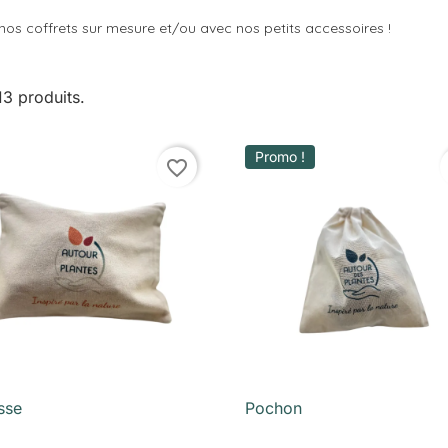
 nos coffrets sur mesure et/ou avec nos petits accessoires !
 13 produits.
Promo !
favorite_border
sse
Pochon

Aperçu rapide

Aperçu rapide