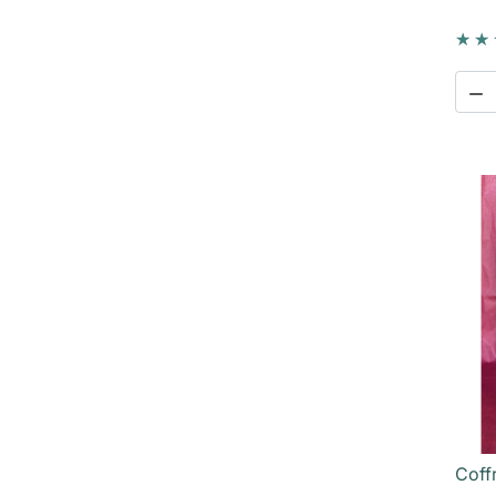

Coff