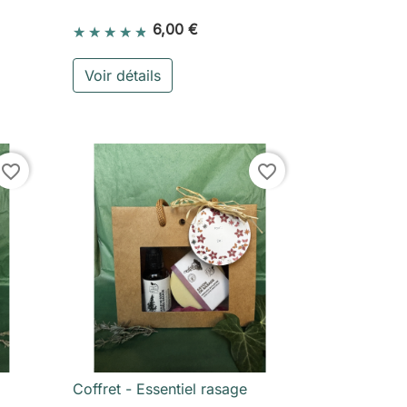
6,00 €
Voir détails
ter au panier
favorite_border
favorite_border
Coffret - Essentiel rasage

Aperçu rapide