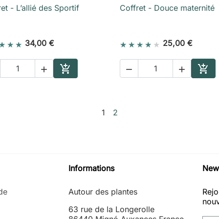
et - L’allié des Sportif
Coffret - Douce maternité

Aperçu rapide

Aperçu rapide
34,00 €
25,00 €





Ajouter au panier
Ajou
1
2
Informations
News
de
Autour des plantes
Rejo
nouv
63 rue de la Longerolle