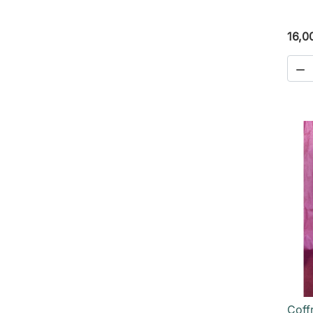
16,0

Coff