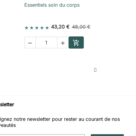
Essentiels soin du corps

Aperçu rapide
43,20 €
48,00 €



ter au panier
Ajouter au panier
letter
ignez notre newsletter pour rester au courant de nos
eautés