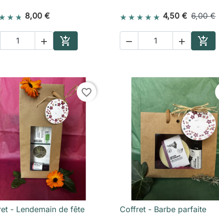
8,00 €
4,50 €
6,00 €





Ajouter au panier
Ajou
favorite_border
ret - Lendemain de fête
Coffret - Barbe parfaite

Aperçu rapide

Aperçu rapide