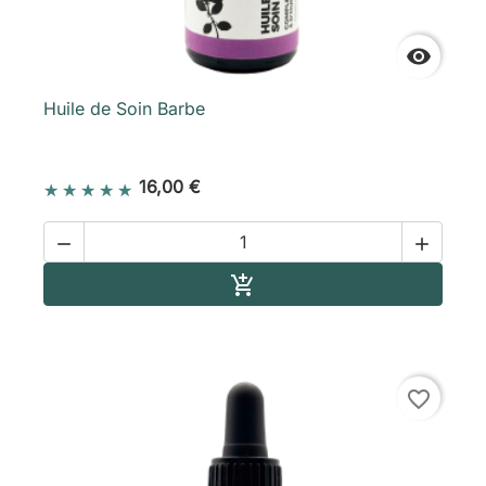

Huile de Soin Barbe
16,00 €


Ajouter au panier

favorite_border