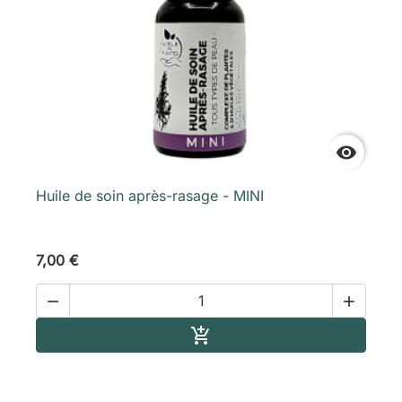

Huile de soin après-rasage - MINI
7,00 €


Ajouter au panier
