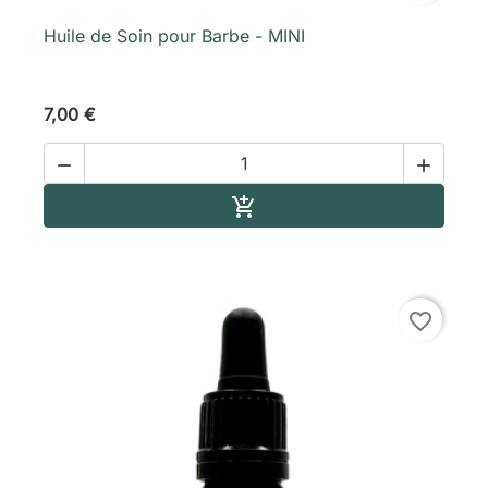
Huile de Soin pour Barbe - MINI
7,00 €


Ajouter au panier

favorite_border