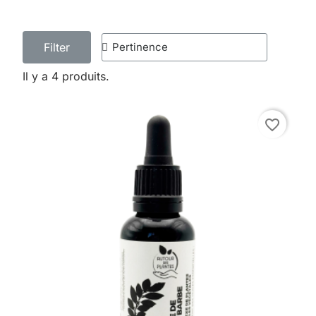
Filter
Il y a 4 produits.
favorite_border