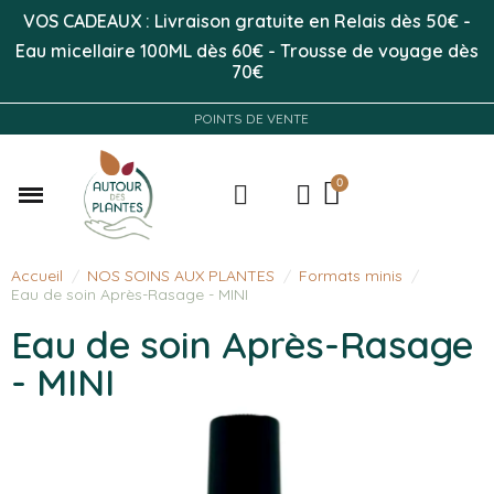
VOS CADEAUX : Livraison gratuite en Relais dès 50
€
-
Eau micellaire 100ML
dès 60€
-
Trousse de voyage dès
70€
POINTS DE VENTE
Accueil
NOS SOINS AUX PLANTES
Formats minis
Eau de soin Après-Rasage - MINI
Eau de soin Après-Rasage
- MINI