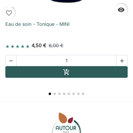

favorite_border
f
Eau de soin - Tonique - MINI
4,50 €
6,00 €


Ajouter au panier
