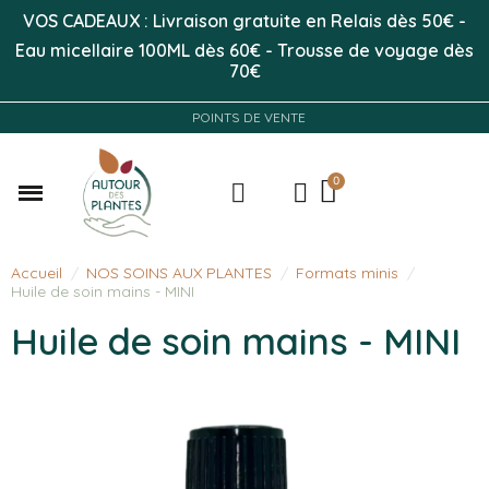
VOS CADEAUX : Livraison gratuite en Relais dès 50
€
-
Eau micellaire 100ML
dès 60€
-
Trousse de voyage dès
70€
POINTS DE VENTE
Accueil
NOS SOINS AUX PLANTES
Formats minis
Huile de soin mains - MINI
Huile de soin mains - MINI