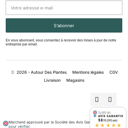
S’abonner
En vous abonnant, vous consentez à recevoir des mises à jour de notre
entreprise par email.
2026 - Autour Des Plantes
Mentions légales
CGV
Livraison
Magasins
9.8
/10 (243 avis)
Marchand approuvé par la Société des Avis Garantis,
cliquez ici
★★★★★
pour vérifier
.