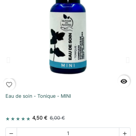

favorite_border
f
Eau de soin - Tonique - MINI
4,50 €
6,00 €

