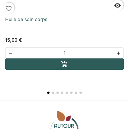

favorite_border
f
Huile de soin corps
15,00 €


Ajouter au panier
