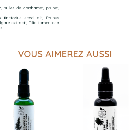
*, huiles de carthame*, prune*,
 tinctorius seed oil*, Prunus
lgare extract*, Tilia tomentosa
e
VOUS AIMEREZ AUSSI