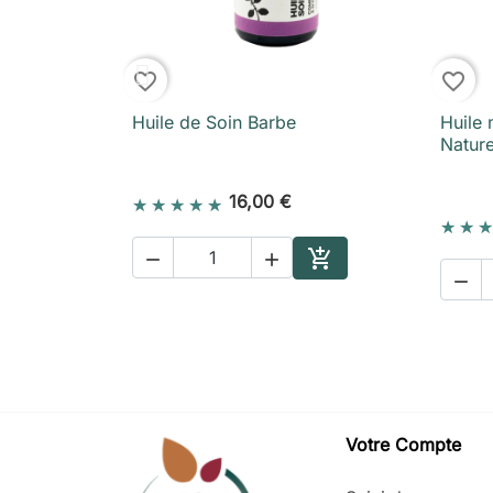
favorite_border
favorite_border
- Sauge et
Huile de Soin Barbe
Huile 
apide

Aperçu rapide
Natur
16,00 €





Ajouter au panier
Ajouter au panier
Votre Compte