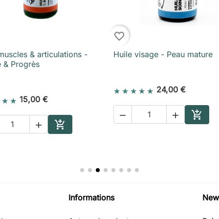
favorite_border
muscles & articulations -
Huile visage - Peau mature

Aperçu rapide

Aperçu rapide
e & Progrès
24,00 €
15,00 €





Ajoute
Ajouter au panier
Informations
News