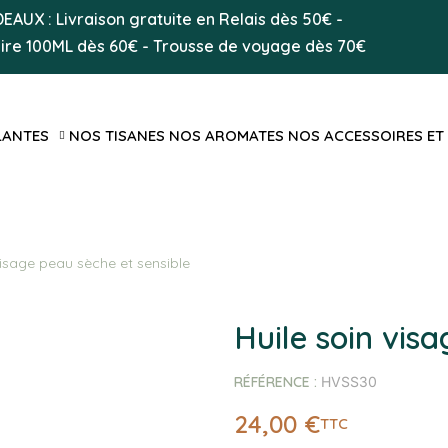
AUX : Livraison gratuite en Relais dès 50
€
-
aire 100ML
dès 60€
-
Trousse de voyage dès 70€
LANTES
NOS TISANES
NOS AROMATES
NOS ACCESSOIRES ET
visage peau sèche et sensible
Huile soin vis
RÉFÉRENCE
HVSS30
24,00 €
TTC