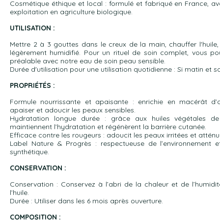
Cosmétique éthique et local : formulé et fabriqué en France, a
exploitation en agriculture biologique.
UTILISATION :
Mettre 2 à 3 gouttes dans le creux de la main, chauffer l'huile, 
légèrement humidifié. Pour un rituel de soin complet, vous p
préalable avec notre eau de soin peau sensible.
Durée d'utilisation pour une utilisation quotidienne : Si matin et s
PROPRIÉTÉS :
Formule nourrissante et apaisante : enrichie en macérât d’or
apaiser et adoucir les peaux sensibles.
Hydratation longue durée : grâce aux huiles végétales d
maintiennent l’hydratation et régénèrent la barrière cutanée.
Efficace contre les rougeurs : adoucit les peaux irritées et atténu
Label Nature & Progrès : respectueuse de l’environnement e
synthétique.
CONSERVATION :
Conservation : Conservez à l’abri de la chaleur et de l’humidi
l’huile.
Durée : Utiliser dans les 6 mois après ouverture.
COMPOSITION :