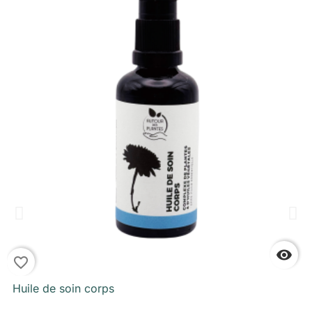

favorite_border
f
Huile de soin corps