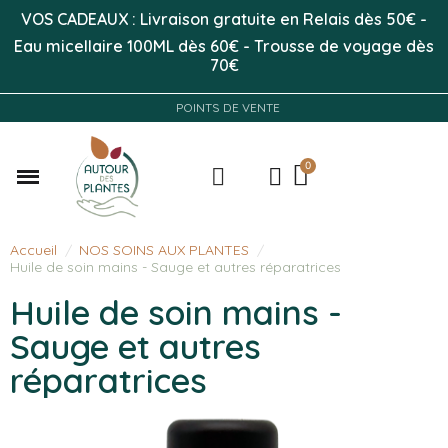
VOS CADEAUX : Livraison gratuite en Relais dès 50
€
-
Eau micellaire 100ML
dès 60€
-
Trousse de voyage dès
70€
POINTS DE VENTE
Accueil
NOS SOINS AUX PLANTES
Huile de soin mains - Sauge et autres réparatrices
Huile de soin mains -
Sauge et autres
réparatrices