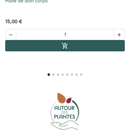
Huile de soin corps
15,00 €


Ajouter au panier
