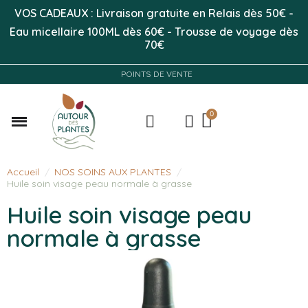
VOS CADEAUX : Livraison gratuite en Relais dès 50
€
-
Eau micellaire 100ML
dès 60€
-
Trousse de voyage dès
70€
POINTS DE VENTE
Accueil
NOS SOINS AUX PLANTES
Huile soin visage peau normale à grasse
Huile soin visage peau
normale à grasse