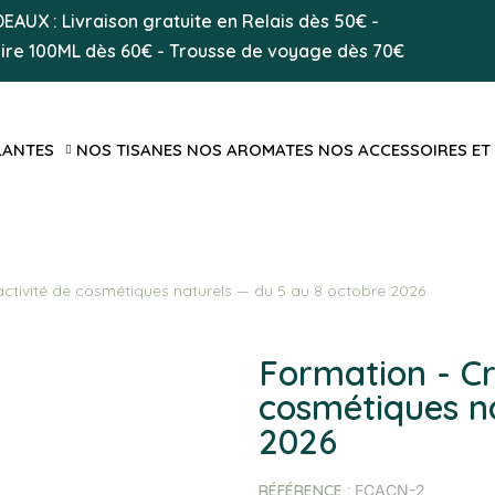
AUX : Livraison gratuite en Relais dès 50
€
-
aire 100ML
dès 60€
-
Trousse de voyage dès 70€
LANTES
NOS TISANES
NOS AROMATES
NOS ACCESSOIRES ET
activité de cosmétiques naturels — du 5 au 8 octobre 2026
Formation - Cr
cosmétiques naturels — d
2026
RÉFÉRENCE
FCACN-2