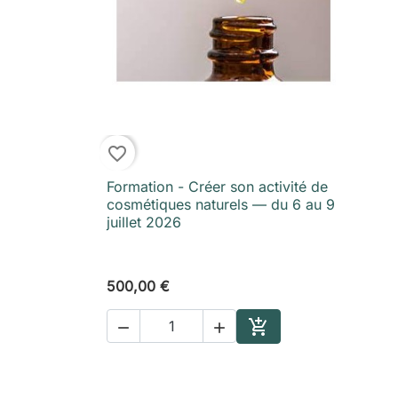
favorite_border
Formation - Créer son activité de

Aperçu rapide
cosmétiques naturels — du 6 au 9
juillet 2026
500,00 €



Ajouter au panier