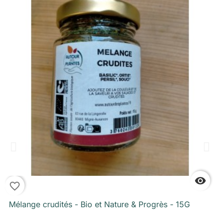

favorite_border
f
Mélange crudités - Bio et Nature & Progrès - 15G