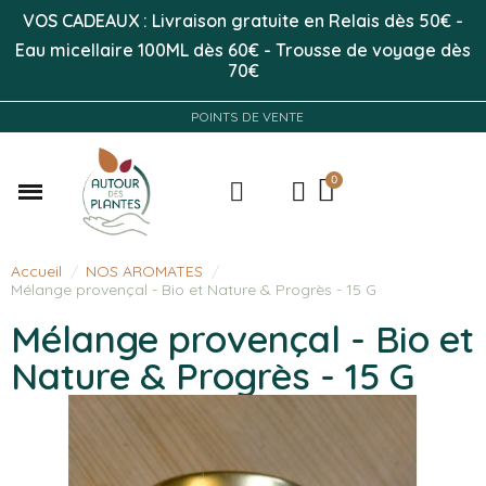
VOS CADEAUX : Livraison gratuite en Relais dès 50
€
-
Eau micellaire 100ML
dès 60€
-
Trousse de voyage dès
70€
POINTS DE VENTE
Accueil
NOS AROMATES
Mélange provençal - Bio et Nature & Progrès - 15 G
Mélange provençal - Bio et
Nature & Progrès - 15 G