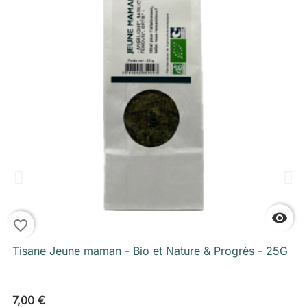

favorite_border
f
Tisane Jeune maman - Bio et Nature & Progrès - 25G
7,00 €