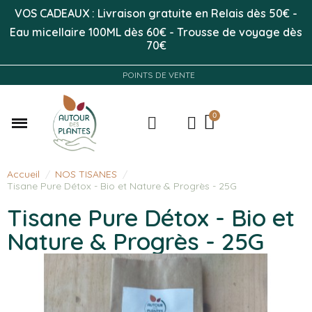
VOS CADEAUX : Livraison gratuite en Relais dès 50
€
-
Eau micellaire 100ML
dès 60€
-
Trousse de voyage dès
70€
POINTS DE VENTE
Accueil
NOS TISANES
Tisane Pure Détox - Bio et Nature & Progrès - 25G
Tisane Pure Détox - Bio et
Nature & Progrès - 25G