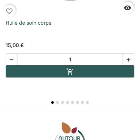

favorite_border
f
Huile de soin corps
15,00 €


Ajouter au panier
